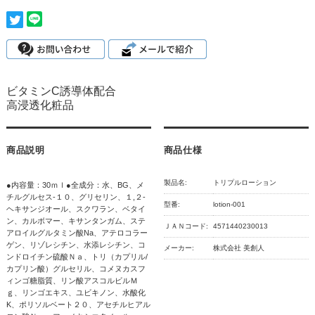
ビタミンC誘導体配合
高浸透化粧品
商品説明
商品仕様
製品名:
トリプルローション
●内容量：30ｍｌ●全成分：水、BG、メ
チルグルセス‐１０、グリセリン、１,２‐
型番:
lotion-001
ヘキサンジオール、スクワラン、ベタイ
ン、カルボマー、キサンタンガム、ステ
ＪＡＮコード:
4571440230013
アロイルグルタミン酸Na、アテロコラー
ゲン、リゾレシチン、水添レシチン、コ
メーカー:
株式会社 美創人
ンドロイチン硫酸Ｎａ、トリ（カプリル/
カプリン酸）グルセリル、コメヌカスフ
ィンゴ糖脂質、リン酸アスコルビルＭ
ｇ、リンゴエキス、ユビキノン、水酸化
K、ポリソルベート２０、アセチルヒアル