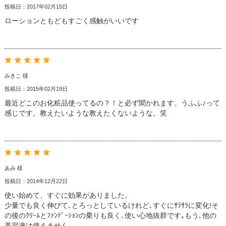
投稿日：2017年02月15日
ローションともどもすごく感触がいいです
みきこ 様
投稿日：2015年02月19日
最近どこのお化粧品使ってるの？！と必ず聞かれます。うふふ♪って
感じです。教えたいような教えたくないような。笑
あみ 様
投稿日：2014年12月22日
使い始めて、すぐに効果がありました。
少量でも良く伸びて､とろっとしているけれど､すぐにｻﾗｻﾗに変化!そ
の後のｸﾘｰﾑとﾌｧﾝﾃﾞｰｼｮﾝの乗りも良く､使い心地抜群です｡もう､他の
美容液は使えません｡