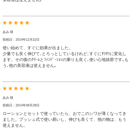
あみ 様
投稿日：2014年12月22日
使い始めて、すぐに効果が出ました。
少量でも良く伸びて､とろっとしているけれど､すぐにｻﾗｻﾗに変化し
ます。その後のｸﾘｰﾑとﾌｧﾝﾃﾞｰｼｮﾝの乗りも良く､使い心地抜群です｡も
う､他の美容液は使えません｡
あみ 様
投稿日：2014年08月28日
ローションとセットで使っていたら、おでこのシワが薄くなってき
ました。プッシュ式で使い易いし、伸びも良くて、他の物は、もう
使えません。