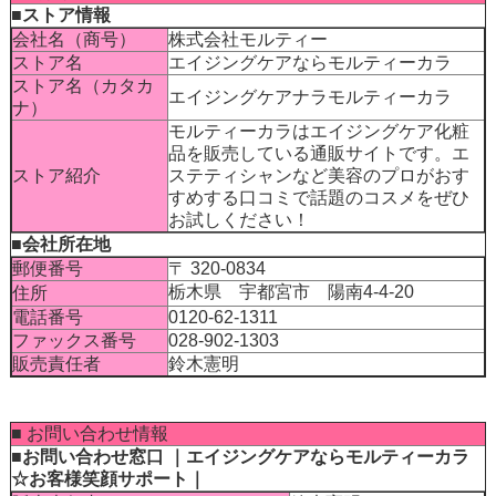
■ストア情報
会社名（商号）
株式会社モルティー
ストア名
エイジングケアならモルティーカラ
ストア名（カタカ
エイジングケアナラモルティーカラ
ナ）
モルティーカラはエイジングケア化粧
品を販売している通販サイトです。エ
ストア紹介
ステティシャンなど美容のプロがおす
すめする口コミで話題のコスメをぜひ
お試しください！
■会社所在地
郵便番号
〒
320-0834
栃木県 宇都宮市 陽南4-4-20
住所
Japan
電話番号
0120-62-1311
ファックス番号
028-902-1303
販売責任者
鈴木憲明
■ お問い合わせ情報
■お問い合わせ窓口 ｜エイジングケアならモルティーカラ
☆お客様笑顔サポート｜