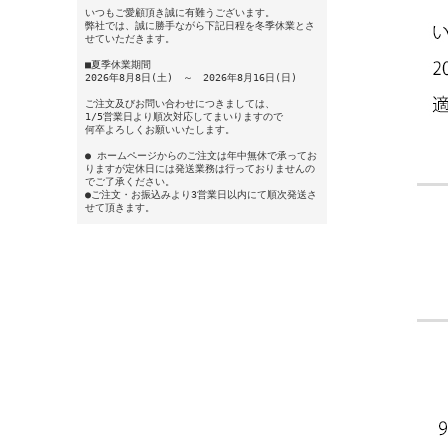
いつもご愛顧頂き誠に有難うございます。
弊社では、誠に勝手ながら下記日程を冬季休業とさ
せていただきます。
■夏季休業期間
2026年8月8日(土) ～ 2026年8月16日(日)
ご注文及びお問い合わせにつきましては、
1/5営業日より順次対応してまいりますので
何卒よろしくお願いいたします。
● ホームページからのご注文は年中無休で承ってお
りますが定休日には発送業務は行っておりませんの
でご了承ください。
●ご注文・お振込みより3営業日以内にて順次発送さ
せて頂きます。