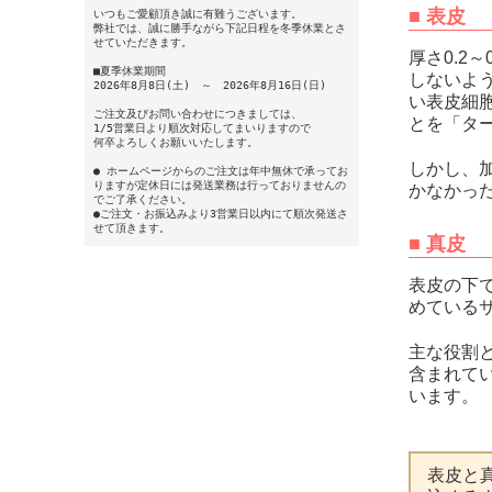
■
表皮
いつもご愛顧頂き誠に有難うございます。
弊社では、誠に勝手ながら下記日程を冬季休業とさ
せていただきます。
厚さ0.2
■夏季休業期間
しないよ
2026年8月8日(土) ～ 2026年8月16日(日)
い表皮細
ご注文及びお問い合わせにつきましては、
とを「タ
1/5営業日より順次対応してまいりますので
何卒よろしくお願いいたします。
しかし、
● ホームページからのご注文は年中無休で承ってお
りますが定休日には発送業務は行っておりませんの
かなかっ
でご了承ください。
●ご注文・お振込みより3営業日以内にて順次発送さ
せて頂きます。
■
真皮
表皮の下
めている
主な役割
含まれて
います。
表皮と