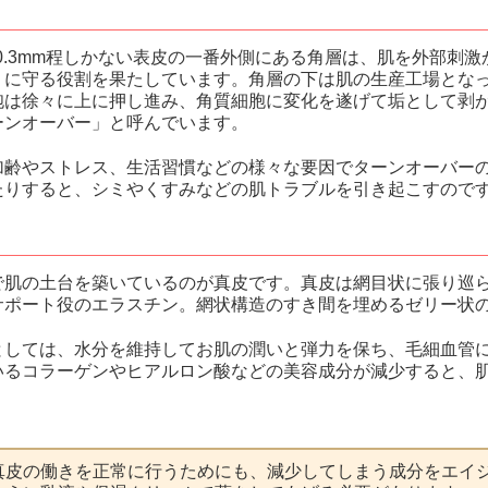
～0.3mm程しかない表皮の一番外側にある角層は、肌を外部
うに守る役割を果たしています。角層の下は肌の生産工場とな
胞は徐々に上に押し進み、角質細胞に変化を遂げて垢として剥
ーンオーバー」と呼んでいます。
加齢やストレス、生活習慣などの様々な要因でターンオーバー
たりすると、シミやくすみなどの肌トラブルを引き起こすので
で肌の土台を築いているのが真皮です。真皮は網目状に張り巡
サポート役のエラスチン。網状構造のすき間を埋めるゼリー状
としては、水分を維持してお肌の潤いと弾力を保ち、毛細血管
いるコラーゲンやヒアルロン酸などの美容成分が減少すると、
真皮の働きを正常に行うためにも、減少してしまう成分を
エイ