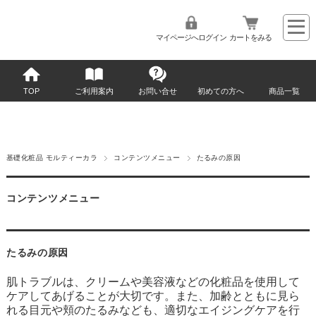
マイページへログイン
カートをみる
TOP
ご利用案内
お問い合せ
初めての方へ
商品一覧
基礎化粧品 モルティーカラ
コンテンツメニュー
たるみの原因
コンテンツメニュー
たるみの原因
肌トラブルは、
クリーム
や
美容液
などの
化粧品
を使用して
ケアしてあげることが大切です。また、加齢とともに見ら
れる
目元
や頬の
たるみ
なども、適切なエイジングケアを行