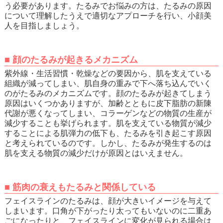
う必要があります。たるみでお悩みの方は、たるみの原因
について理解したうえで適切なアプローチを行い、
小顔
美
人を目指しましょう。
■
顔のたるみが起きるメカニズム
紫外線・生活習慣・乾燥などの要因から、肌を支えている
組織が減ってしまい、肌自身の重みで下へ落ち込んでいく
のがたるみのメカニズムです。顔のたるみが起きてしまう
原因はいくつかありますが、加齢とともに皮下脂肪の新陳
代謝が悪くなってしまい、コラーゲンなどの物質の生産が
減少することも挙げられます。肌を支えている物質が減少
することによる肌弾力の低下も、たるみを引き起こす原因
と考えられているのです。しかし、たるみが発生するのは
肌を支える物質の減少だけが原因とはいえません。
■
筋肉の衰えもたるみと関係している
フェイスラインのたるみは、顔が大きいイメージを与えて
しまいます。口角が下がったり太ってもいないのに
二重あ
ご
になったりと、フェイスラインに変化が見られる場合は